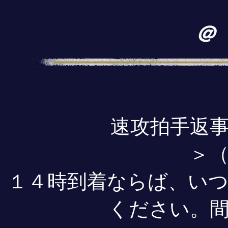
＠
速攻拍手返
＞
１４時到着ならば、い
ください。