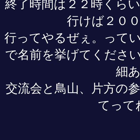
終了時間は２２時くら
行けば２０
行ってやるぜぇ。って
で名前を挙げてくださ
細
交流会と鳥山、片方の
てって